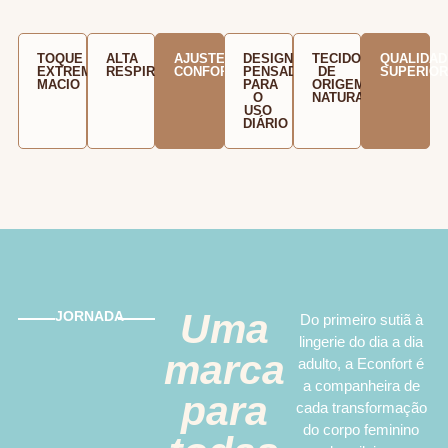
TOQUE
ALTA
AJUSTE
DESIGN
TECIDOS
QUALIDAD
EXTREMAMENTE
RESPIRABILIDADE
CONFORTÁVEL
PENSADO
DE
SUPERIO
MACIO
PARA
ORIGEM
O
NATURAL
USO
DIÁRIO
Uma
JORNADA
Do primeiro sutiã à
lingerie do dia a dia
marca
adulto, a Econfort é
a companheira de
para
cada transformação
do corpo feminino