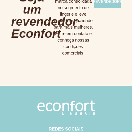
marca consolidada
REVENDEDORA
um
no segmento de
lingerie e leve
revendedor
conforto e qualidade
para mais mulheres.
Econfort
Entre em contato e
conheça nossas
condições
comerciais.
REDES SOCIAIS