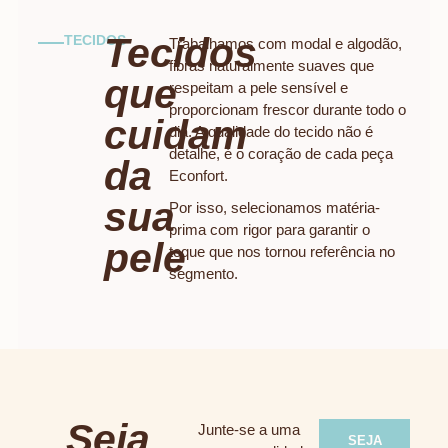
Tecidos
TECIDOS
Trabalhamos com modal e algodão,
fibras naturalmente suaves que
que
respeitam a pele sensível e
proporcionam frescor durante todo o
cuidam
dia. A qualidade do tecido não é
detalhe, é o coração de cada peça
da
Econfort.
sua
Por isso, selecionamos matéria-
prima com rigor para garantir o
pele
toque que nos tornou referência no
segmento.
Seja
Junte-se a uma
SEJA