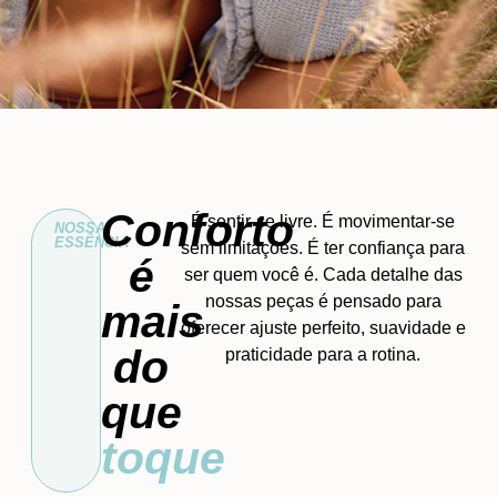
Conforto
É sentir-se livre. É movimentar-se
NOSSA
ESSÊNCIA
sem limitações. É ter confiança para
é
ser quem você é. Cada detalhe das
nossas peças é pensado para
mais
oferecer ajuste perfeito, suavidade e
do
praticidade para a rotina.
que
toque