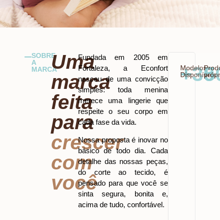
Uma
SOBRE
Fundada em 2005 em
A
+
30
5
Fortaleza, a Econfort
Modelos
Prod
MARCA
marca
Disponíveis
própr
nasceu de uma convicção
simples: toda menina
feita
merece uma lingerie que
respeite o seu corpo em
para
cada fase da vida.
crescer
Nossa proposta é inovar no
básico de todo dia. Cada
com
detalhe das nossas peças,
do corte ao tecido, é
você
pensado para que você se
sinta segura, bonita e,
acima de tudo, confortável.