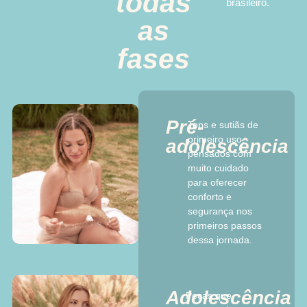
todas
brasileiro.
as
fases
Pré-
Tops e sutiãs de
primeiro uso,
adolescência
pensados com
muito cuidado
para oferecer
conforto e
segurança nos
primeiros passos
dessa jornada.
Adolescência
Peças que